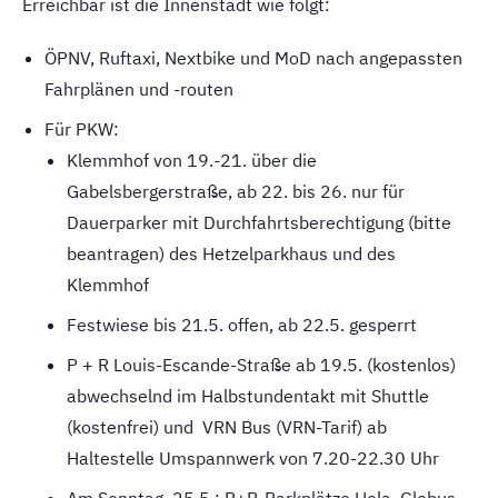
Erreichbar ist die Innenstadt wie folgt:
ÖPNV, Ruftaxi, Nextbike und MoD nach angepassten
Fahrplänen und -routen
Für PKW:
Klemmhof von 19.-21. über die
Gabelsbergerstraße, ab 22. bis 26. nur für
Dauerparker mit Durchfahrtsberechtigung (bitte
beantragen) des Hetzelparkhaus und des
Klemmhof
Festwiese bis 21.5. offen, ab 22.5. gesperrt
P + R Louis-Escande-Straße ab 19.5. (kostenlos)
abwechselnd im Halbstundentakt mit Shuttle
(kostenfrei) und VRN Bus (VRN-Tarif) ab
Haltestelle Umspannwerk von 7.20-22.30 Uhr
Am Sonntag, 25.5.: P+R-Parkplätze Hela, Globus