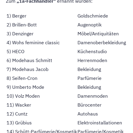
Zum
„1a-Fachhändler“
ernannt wurden:
1) Berger
Goldschmiede
2) Brillen-Bott
Augenoptik
3) Denzinger
Möbel/Antiquitäten
4) Wohs feminine classic
Damenoberbekleidung
5) HECO
Küchenstudio
6) Modehaus Schmitt
Herrenmoden
7) Modehaus Jacob
Bekleidung
8) Seifen-Cron
Parfümerie
9) Umberto Mode
Bekleidung
10) Volz Moden
Damenmoden
11) Wacker
Bürocenter
12) Cuntz
Autohaus
13) Grübius
Elektroinstallationen
14) Schütt-Parfümerie/Kosmetik
Parfümerie/Kosmetik